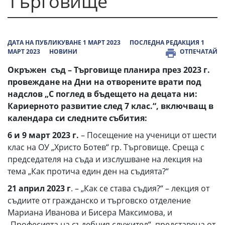
Търговище
ДАТА НА ПУБЛИКУВАНЕ 1 МАРТ 2023
ПОСЛЕДНА РЕДАКЦИЯ 1
МАРТ 2023
НОВИНИ
ОТПЕЧАТАЙ
Окръжен съд – Търговище планира през 2023 г.
провеждане на Дни на отворените врати под
надслов „С поглед в бъдещето на децата ни:
Кариерното развитие след 7 клас.“, включващ в
календара си следните събития:
6 и 9 март 2023 г.
– Посещение на ученици от шести
клас на ОУ „Христо Ботев“ гр. Търговище. Среща с
председателя на съда и изслушване на лекция на
тема „Как протича един ден на съдията?“
21 април 2023 г
. – „Как се става съдия?“ – лекция от
съдиите от гражданско и търговско отделение
Мариана Иванова и Бисера Максимова, и
„Професията на съдебния служител“, представена от