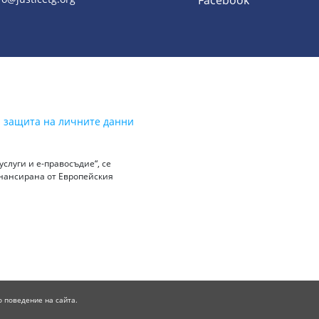
Facebook
а защита на личните данни
слуги и е-правосъдие“, се
инансирана от Европейския
о поведение на сайта.