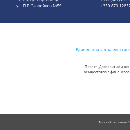
ул. П.Р.Славейков №59
+359 879 1283
Единен портал за електро
Проект „Доразвитие и цен
осъществява с финансоват
Този сайт използва б