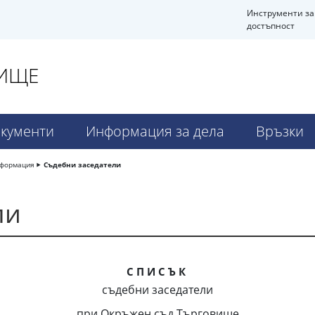
Инструменти за
достъпност
ВИЩЕ
кументи
Информация за дела
Връзки
нформация
Съдебни заседатели
ли
С П И С Ъ К
съдебни заседатели
при Окръжен съд Търговище