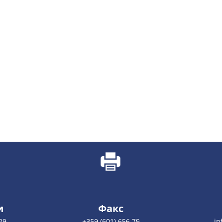
и
Факс
29
+359 (601) 656 79
in