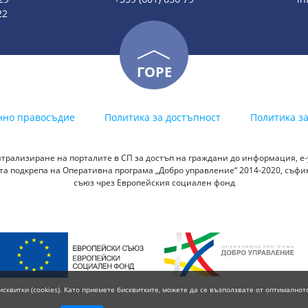
22
ГОРЕ
нно правосъдие
Политика за достъпност
Политика з
трализиране на порталите в СП за достъп на граждани до информация, е-у
а подкрепа на Оперативна програма „Добро управление“ 2014-2020, съф
съюз чрез Европейския социален фонд
исквитки (cookies). Като приемете бисквитките, можете да се възползвате от оптималнот