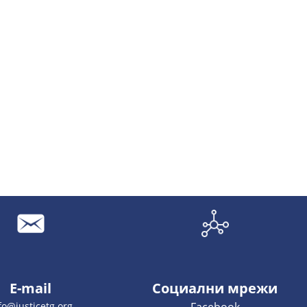
E-mail
Социални мрежи
fo@justicetg.org