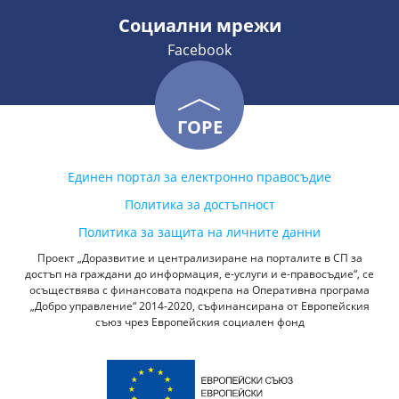
Социални мрежи
Facebook
ГОРЕ
Единен портал за електронно правосъдие
Политика за достъпност
Политика за защита на личните данни
Проект „Доразвитие и централизиране на порталите в СП за
достъп на граждани до информация, е-услуги и е-правосъдие“, се
осъществява с финансовата подкрепа на Оперативна програма
„Добро управление“ 2014-2020, съфинансирана от Европейския
съюз чрез Европейския социален фонд