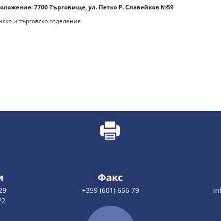
оложение: 7700 Търговище, ул. Петко Р. Славейков №59
ско и търговско отделение
и
Факс
29
+359 (601) 656 79
in
22