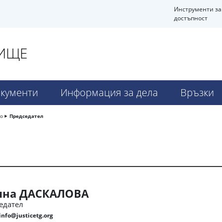
Инструменти за
достъпност
ВИЩЕ
кументи
Информация за дела
Връзки
во
Председател
яна ДАСКАЛОВА
едател
info@justicetg.org