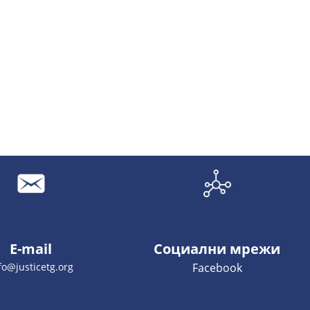
E-mail
Социални мрежи
fo@justicetg.org
Facebook