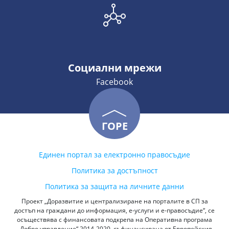
Социални мрежи
Facebook
ГОРЕ
Единен портал за електронно правосъдие
Политика за достъпност
Политика за защита на личните данни
Проект „Доразвитие и централизиране на порталите в СП за
достъп на граждани до информация, е-услуги и е-правосъдие“, се
осъществява с финансовата подкрепа на Оперативна програма
„Добро управление“ 2014-2020, съфинансирана от Европейския