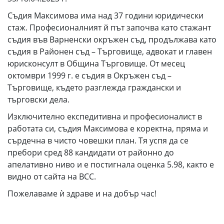
Съдия Максимова има над 37 години юридически
стаж. Професионалният й път започва като стажант
съдия във Варненски окръжен съд, продължава като
съдия в Районен съд – Търговище, адвокат и главен
юрисконсулт в Община Търговище. От месец
октомври 1999 г. е съдия в Окръжен съд –
Търговище, където разглежда граждански и
търговски дела.
Изключително експедитивна и професионалист в
работата си, съдия Максимова е коректна, пряма и
сърдечна в чисто човешки план. Тя успя да се
пребори сред 88 кандидати от районно до
апелативно ниво и е постигнала оценка 5.98, както е
видно от сайта на ВСС.
Пожелаваме ѝ здраве и на добър час!