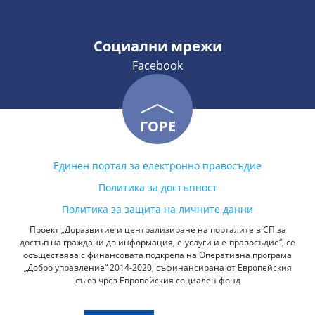
Социални мрежи
Facebook
ГОРЕ
Единен портал за електронно правосъдие
Политика за достъпност
Политика за защита на личните данни
Проект „Доразвитие и централизиране на порталите в СП за
достъп на граждани до информация, е-услуги и е-правосъдие“, се
осъществява с финансовата подкрепа на Оперативна програма
„Добро управление“ 2014-2020, съфинансирана от Европейския
съюз чрез Европейския социален фонд