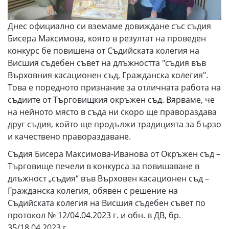
Днес официално си вземаме довиждане със съдия
Бисера Максимова, която в резултат на проведен
конкурс бе повишена от Съдийската колегия на
Висшия съдебен съвет на длъжността "съдия във
Върховния касационен съд, Гражданска колегия".
Това е поредното признание за отличната работа на
съдиите от Търговищкия окръжен съд. Вярваме, че
на нейното място в съда ни скоро ще правораздава
друг съдия, който ще продължи традицията за бързо
и качествено правораздаване.
Съдия Бисера Максимова-Иванова от Окръжен съд –
Търговище печели в конкурса за повишаване в
длъжност „съдия“ във Върховен касационен съд –
Гражданска колегия, обявен с решение на
Съдийската колегия на Висшия съдебен съвет по
протокол № 12/04.04.2023 г. и обн. в ДВ, бр.
35/18.04.2023 г.