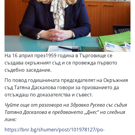
На 16 април през1959 година в Търговище се
създава окръжният съд и се провежда първото
съдебно заседание.
По повод годишнината председателят на Окръжния
съд Татяна Даскалова говори за призванието да
отсъждаш по доказателства и съвест.
Чуйте още от разговора на Здравка Русева със съдия
Татяна Даскалова в предаването „Днес“ на следния
линк:
https://bnr.bg/shumen/post/101978127/po-