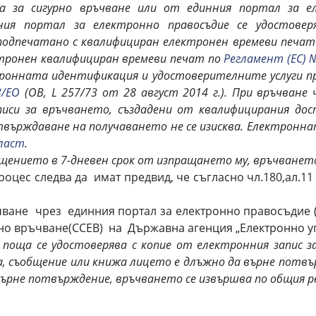
за сигурно връчване или от единния портал за ел
ния портал за електронно правосъдие се удостове
одпечатано с квалифициран електронен времеви печат 
ктронен квалифициран времеви печат по
Регламент (ЕС) 
тронната идентификация и удостоверителните услуги 
3/ЕО
(ОВ, L 257/73 от 28 август 2014 г.). При връчване
иси за връчването, създадени от квалифицирания дост
твърждаване на получаването не се изисква. Електронн
власт
.
ението в 7-дневен срок от изпращането му, връчването 
роцес следва да имат предвид, че съгласно чл.180,ал.11
не чрез единния портал за електронно правосъдие (ЕП
нно връчване(ССЕВ) на Държавна агенция „Електронно у
оща се удостоверява с копие от електронния запис за
а, съобщение или книжа лицето е длъжно да върне потв
ърне потвърждение, връчването се извършва по общия р