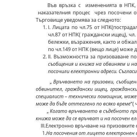
Във връзка с измененията в НПК, вле
наказателния процес чрез посочени от
Търговище уведомява за следното:
I. Лицата по чл.75 от НПК(пострада
чл.87 от НПК( граждански ищец), чл.
бележки, възражения, както и обжа
по чл.149 от НПК (вещо лице) може
II. Възможността за призоваване п
съобщения и книжа на обвиняем и на
посочили електронни адреси. Съглас
„
Връчването на призовки, съобщен
обвинител, граждански ищец, граждански
специалист – технически помощник, може 
може да бъде оттеглено по всяко време
“(
„
Когато връчването в съдебното прои
книжа може да се връчват и на посочен е
III.Електронно връчване на призовките 
1.
На посочения от лицето електронен 