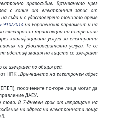
ектронно правосъдие. Връчването чрез
рява с копие от електронния запис от
на съда и с удостоверено точното време
№ 910/2014
на Европейския парламент и на
при електронни трансакции на вътрешния
 чрез квалифицирана услуга за електронна
авчик на удостоверителни услуги. Те се
ата идентификация на лицето се извършва
се извършва по общия ред.
 от НПК
„Връчването на електронен адрес
ЕП), посочените по-горе лица могат да
правление ДАЕУ.
 това. В 7-дневен срок от изпращане на
ърждение на адреса на електронната поща
ед.