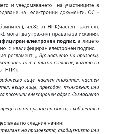
ето и уведомяването на участниците в
одаване на електронни документи, ОС –
бвинител), чл.82 от НПК(частен тъжител),
к), могат да упражнят правата за искания,
лифициран електронен подпис
, а лицето
сано с квалифициран електронен подпис.
ия регламент:
„
Връчването на призовки,
ктронен път с тяхно съгласие, когато са
от НПК);
ридическо лице, частен тъжител, частен
тел, вещо лице, преводач, тълковник или
са посочили електронен адрес. Съгласието
 преценка на органа призовки, съобщения и
ествява по следния начин:
зтегляне на призовката, съобщението или