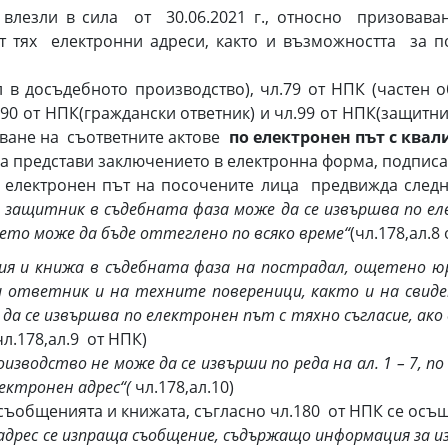
зли в сила от 30.06.2021 г., относно призоваван
 тях електронни адреси, както и възможността за п
л в досъдебното производство), чл.79 от НПК (частен о
 90 от НПК(граждански ответник) и чл.99 от НПК(защитни
лване на съответните актове
по електронен път с ква
 да представи заключението в електронна форма, подпи
о електронен път на посочените лица предвижда следн
 защитник в съдебната фаза може да се извършва по еле
ието може да бъде оттеглено по всяко време“
(чл.178,ал.8 
ия и книжа в съдебната фаза на пострадал, ощетено ю
 ответник и на техните повереници, както и на свиде
да се извършва по електронен път с тяхно съгласие, ако 
 чл.178,ал.9 от НПК)
зводство не може да се извърши по реда на ал. 1 – 7, по
лектронен адрес“(
чл.178,ал.10)
съобщенията и книжата, съгласно чл.180 от НПК се осъщ
адрес се изпраща съобщение, съдържащо информация за и