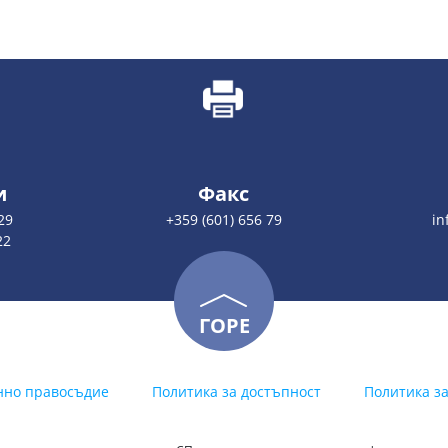
и
Факс
29
+359 (601) 656 79
in
22
ГОРЕ
нно правосъдие
Политика за достъпност
Политика з