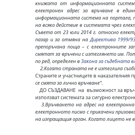
книжата от информационната система 
електронен адрес за връчване в един
информационната система на портала, п
на всяко действие в системата чрез еле
Съвета от 23 юли 2014 г. относно елек
пазар и за отмяна на
Директива 1999/9
препоръчана поща – с електронните зап
смятат за връчени с изтеглянето им. По
по ред, определен в
Закона за съдебната 
2.Когато страната не е изтеглила съобщ
Страните и участниците в наказателния п
се смята за лично връчване“.
ДО СЪЗДАВАНЕ на възможност за връчва
използват системата за сигурно електро
3.Връчването на адрес на електронна п
електронното писмо с прикачени призовк
на изпращащия орган. Когато лицето не в